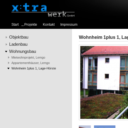
Start
Projekte
Kontakt
Impressum
Objektbau
Wohnheim 1plus 1, La
Ladenbau
Wohnungsbau
Mietwohnprojekt, Lemgo
Appartementhäuser, Lemgo
Wohnheim 1plus 1, Lage-Hörste